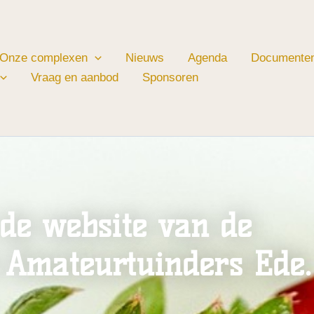
Onze complexen
Nieuws
Agenda
Documente
Vraag en aanbod
Sponsoren
de website van de
 Amateurtuinders Ede.