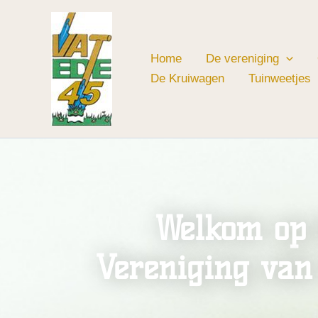
Ga
naar
de
Home
De vereniging
inhoud
De Kruiwagen
Tuinweetjes
Welkom op 
Vereniging van