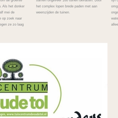
f om de groente
samen ongeveer 160 tuinen bevatten. Door
fijn
. Als het donker
het complex lopen brede paden met aan
omge
alf mei de
weerszijden de tuinen.
onge
je op zoek naar
wate
iegen ze zo laag
alle