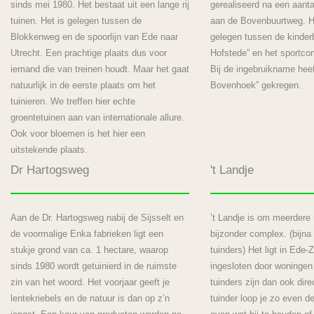
sinds mei 1980. Het bestaat uit een lange rij
gerealiseerd na een aanta
tuinen. Het is gelegen tussen de
aan de Bovenbuurtweg. H
Blokkenweg en de spoorlijn van Ede naar
gelegen tussen de kinder
Utrecht. Een prachtige plaats dus voor
Hofstede” en het sportco
iemand die van treinen houdt. Maar het gaat
Bij de ingebruikname hee
natuurlijk in de eerste plaats om het
Bovenhoek” gekregen.
tuinieren. We treffen hier echte
groentetuinen aan van internationale allure.
Ook voor bloemen is het hier een
uitstekende plaats.
Dr Hartogsweg
't Landje
Aan de Dr. Hartogsweg nabij de Sijsselt en
’t Landje is om meerdere
de voormalige Enka fabrieken ligt een
bijzonder complex. (bijn
stukje grond van ca. 1 hectare, waarop
tuinders) Het ligt in Ede-
sinds 1980 wordt getuinierd in de ruimste
ingesloten door woninge
zin van het woord. Het voorjaar geeft je
tuinders zijn dan ook dir
lentekriebels en de natuur is dan op z’n
tuinder loop je zo even de