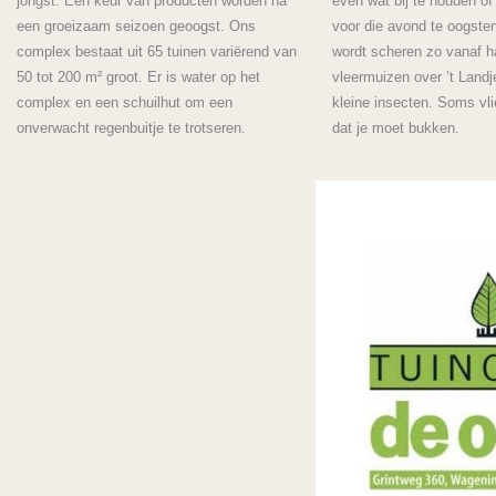
jongst. Een keur van producten worden na
even wat bij te houden o
een groeizaam seizoen geoogst. Ons
voor die avond te oogsten
complex bestaat uit 65 tuinen variërend van
wordt scheren zo vanaf h
50 tot 200 m² groot. Er is water op het
vleermuizen over ’t Land
complex en een schuilhut om een
kleine insecten. Soms vl
onverwacht regenbuitje te trotseren.
dat je moet bukken.