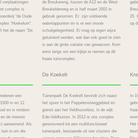
l verplaatsingen
de Breukereng, tussen de A12 en de West
gebi
et complex is
Breukelderweg en is half maart 2002 in
Breu
boerderij “de Oude
gebruik genomen. Er zijn voldoende
25 K
mplex “Hoekelum”.
watertappunten en is er een mooie
op d
ft het de naam “De
schuilgelegenheid. Er mag op eigen wijze
getuinierd worden, wat dan ook goed te zien
is aan de grote variatie van gewassen. Kom
eens langs om een kijkje te nemen op dit
fraaie tuincomplex.
De Koekelt
Kr
 redenen een
Tuinenpark De Koekelt bevindt zich naast
In 1
a 1500 m en 12
het spoor in het Peppelensteeggebied en
gebr
Zuid en is rondom
grenst aan het Veldhuizerbos, in de wijk
fraa
n en de meeste
Ede-Veldhuizen. In 2012 is ons complex
even
ect aanwonend. Als
gerenoveerd tot een multifunctioneel
Het 
 tuin in om die
tuinenpark, bestaande uit vier clusters die
best