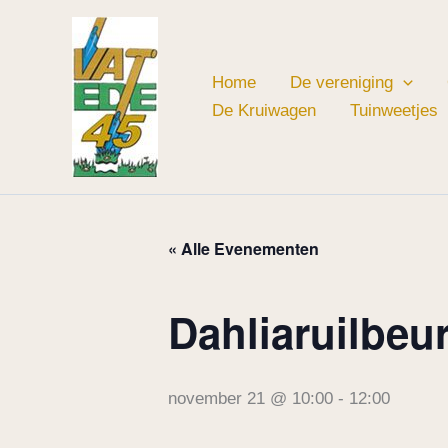
Ga
naar
de
Home
De vereniging
inhoud
De Kruiwagen
Tuinweetjes
« Alle Evenementen
Dahliaruilbeu
november 21 @ 10:00
-
12:00