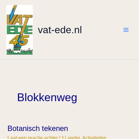
Ga
naar
de
vat-ede.nl
inhoud
Blokkenweg
Botanisch tekenen
Botanisch
tekenen
Laat een reactie achter
/
't Landje
,
Activiteiten
,